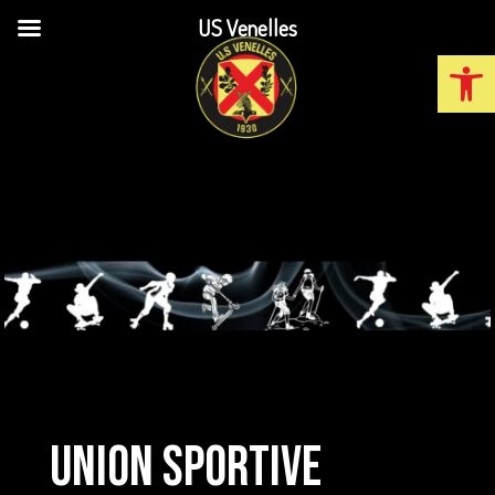
US Venelles
Ouvrir la
UNION SPORTIVE